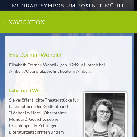
Zum
MUNDARTSYMPOSIUM BOSENER MÜHLE
Hauptinhalt
springen
NAVIGATION
Toggle
navigation
Elis Dorner-Wenzlik
Elisabeth Dorner-Wenzlik, geb. 1949 in Lintach bei
Amberg/Oberpfalz, wohnt heute in Amberg.
Leben und Werk
Sie veröffentlichte Theaterstücke für
Laienbühnen, den Gedichtband
"Löcher im Nest" (Oberpfälzer
Mundart), Gedichte sowie
Erzählungen in Zeitungen,
Literaturzeitschriften und im